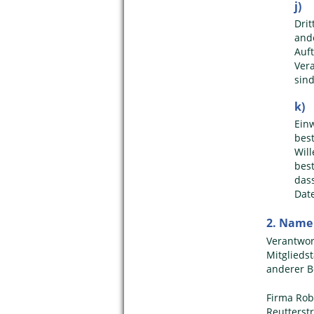
j) 
Drit
and
Auf
Ver
sin
k) 
Ein
bes
Wil
bes
das
Date
2. Name 
Verantwor
Mitglied
anderer B
Firma Rob
Reutterst