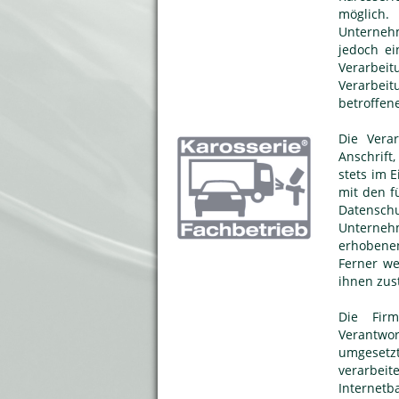
möglich
Unterneh
jedoch ei
Verarbeit
Verarbeit
betroffen
Die Vera
Anschrift
stets im 
mit den f
Datensch
Unterneh
erhobenen
Ferner we
ihnen zus
Die Firm
Verantwo
umgesetzt
verarbei
Internetb