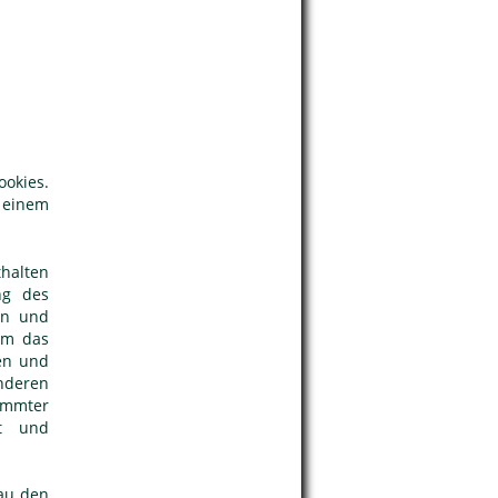
ookies.
 einem
thalten
ng des
ten und
em das
ten und
nderen
timmter
nt und
bau den