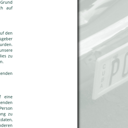
m Grund
ch auf
auf den
gsgeber
urden.
 unsere
dies zu
n.
genden
f eine
genden
 Person
ung zu
daten,
nderen