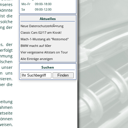
nseres
Mo-Fr
09:00-18:00
Sa
09:00-12:00
könnte
Ist die
Aktuelles
 solche
Neue DatenschutzerklÃ¤rung
ung der
Classic Cars 02/17 am Kiosk!
Mach-1-Mustang als "Restomod"
s, der
BMW macht auf 60er
erfolgt
Vier vergessene Altstars on Tour
timmung
Alle Einträge anzeigen
fischen
 unser
Suchen
on uns
ieren.
ber die
eitung
nahmen
etseite
können
weisen,