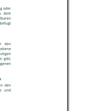
ng oder
n, dem
lbaren
 befugt
ür den
egebene
eutigen
n gibt,
ogenen
n
in den
ze und