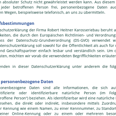
n absoluter Schutz nicht gewährleistet werden kann. Aus diese
 jeder betroffenen Person frei, personenbezogene Daten au
ven Wegen, beispielsweise telefonisch, an uns zu übermitteln.
iffsbestimmungen
schutzerklärung der Firma Robert Heitner Karosseriebau beruht 
chkeiten, die durch den Europäischen Richtlinien- und Verordnun
ass der Datenschutz-Grundverordnung (DS-GVO) verwendet w
tenschutzerklärung soll sowohl für die Öffentlichkeit als auch für
d Geschäftspartner einfach lesbar und verständlich sein. Um 
sten, möchten wir vorab die verwendeten Begrifflichkeiten erläuter
enden in dieser Datenschutzerklärung unter anderem die fol
 personenbezogene Daten
sonenbezogene Daten sind alle Informationen, die sich au
ntifizierte oder identifizierbare natürliche Person (im Fol
roffene Person“) beziehen. Als identifizierbar wird eine natürliche
esehen, die direkt oder indirekt, insbesondere mittels Zuordn
er Kennung wie einem Namen, zu einer Kennnummer, zu Standort
einer Online-Kennung oder zu einem oder mehreren beso