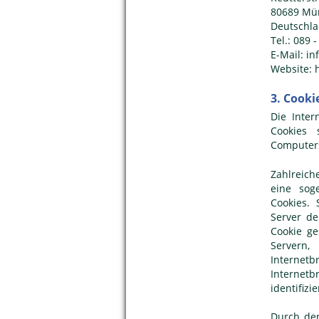
80689 Mü
Deutschl
Tel.: 089 
E-Mail: i
Website: 
3. Cooki
Die Inter
Cookies 
Computers
Zahlreich
eine sog
Cookies. 
Server d
Cookie ge
Servern,
Internetb
Internet
identifizi
Durch den