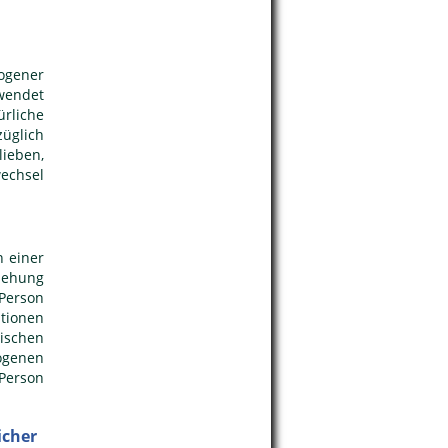
zogener
wendet
rliche
üglich
lieben,
wechsel
n einer
iehung
 Person
tionen
ischen
ogenen
 Person
icher