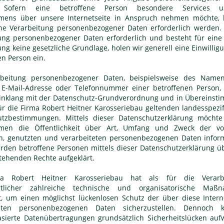
. Sofern eine betroffene Person besondere Services u
mens über unsere Internetseite in Anspruch nehmen möchte, 
ne Verarbeitung personenbezogener Daten erforderlich werden. 
ung personenbezogener Daten erforderlich und besteht für eine
ung keine gesetzliche Grundlage, holen wir generell eine Einwillig
en Person ein.
rbeitung personenbezogener Daten, beispielsweise des Namen
, E-Mail-Adresse oder Telefonnummer einer betroffenen Person, 
Einklang mit der Datenschutz-Grundverordnung und in Übereins
ür die Firma Robert Heitner Karosseriebau geltenden landesspezi
utzbestimmungen. Mittels dieser Datenschutzerklärung möchte
men die Öffentlichkeit über Art, Umfang und Zweck der v
, genutzten und verarbeiteten personenbezogenen Daten inform
rden betroffene Personen mittels dieser Datenschutzerklärung ü
tehenden Rechte aufgeklärt.
a Robert Heitner Karosseriebau hat als für die Verarb
rtlicher zahlreiche technische und organisatorische Maß
, um einen möglichst lückenlosen Schutz der über diese Intern
teten personenbezogenen Daten sicherzustellen. Dennoch 
asierte Datenübertragungen grundsätzlich Sicherheitslücken auf