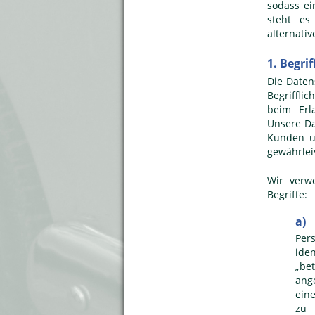
sodass ei
steht es
alternati
1. Begr
Die Daten
Begriffli
beim Erl
Unsere Da
Kunden un
gewährlei
Wir verw
Begriffe:
a)
Per
ide
„bet
ang
ein
zu 