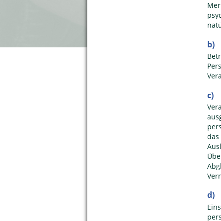
Mer
psy
natü
b) 
Bet
Per
Ver
c) 
Ver
aus
per
das
Aus
Übe
Abg
Ver
d) 
Ein
per