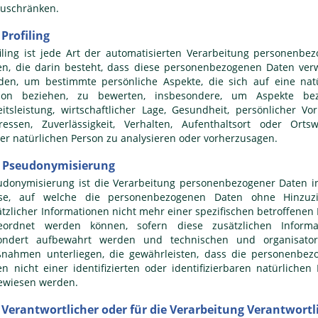
zuschränken.
Profiling
filing ist jede Art der automatisierten Verarbeitung personenbe
en, die darin besteht, dass diese personenbezogenen Daten ver
den, um bestimmte persönliche Aspekte, die sich auf eine natü
son beziehen, zu bewerten, insbesondere, um Aspekte bez
eitsleistung, wirtschaftlicher Lage, Gesundheit, persönlicher Vor
eressen, Zuverlässigkeit, Verhalten, Aufenthaltsort oder Orts
ser natürlichen Person zu analysieren oder vorherzusagen.
 Pseudonymisierung
udonymisierung ist die Verarbeitung personenbezogener Daten i
se, auf welche die personenbezogenen Daten ohne Hinzuz
ätzlicher Informationen nicht mehr einer spezifischen betroffenen
eordnet werden können, sofern diese zusätzlichen Informa
ondert aufbewahrt werden und technischen und organisator
nahmen unterliegen, die gewährleisten, dass die personenbez
en nicht einer identifizierten oder identifizierbaren natürlichen
ewiesen werden.
Verantwortlicher oder für die Verarbeitung Verantwortl