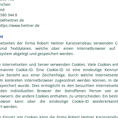
nchen
and
- 580 344 8
nfo@heitner.de
https://www.heitner.de
es
netseiten der Firma Robert Heitner Karosseriebau verwenden C
sind Textdateien, welche über einen Internetbrowser auf
ystem abgelegt und gespeichert werden.
e Internetseiten und Server verwenden Cookies. Viele Cookies en
enannte Cookie-ID. Eine Cookie-ID ist eine eindeutige Kennu
Sie besteht aus einer Zeichenfolge, durch welche Internetsei
em konkreten Internetbrowser zugeordnet werden können, in d
speichert wurde. Dies ermöglicht es den besuchten Internetsei
 den individuellen Browser der betroffenen Person von a
rowsern, die andere Cookies enthalten, zu unterscheiden. Ein bes
browser kann über die eindeutige Cookie-ID wiedererkan
ert werden.
 Einsatz von Cookies kann die Firma Robert Heitner Karosserie