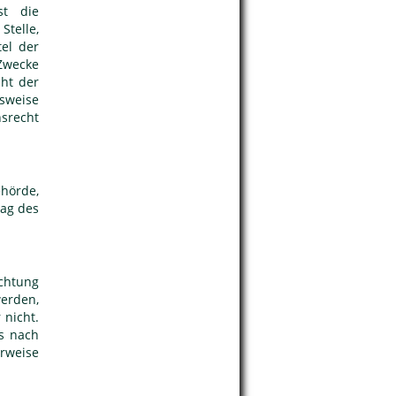
st die
Stelle,
el der
Zwecke
cht der
gsweise
srecht
ehörde,
rag des
ichtung
erden,
 nicht.
s nach
rweise