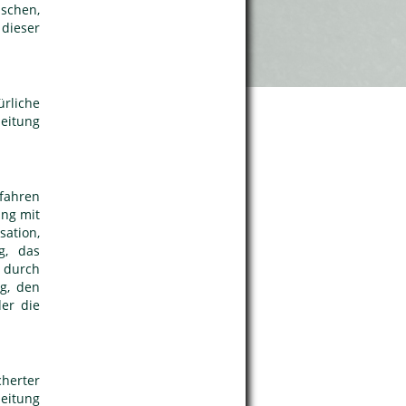
schen,
 dieser
ürliche
eitung
fahren
ng mit
sation,
g, das
 durch
ng, den
er die
herter
eitung