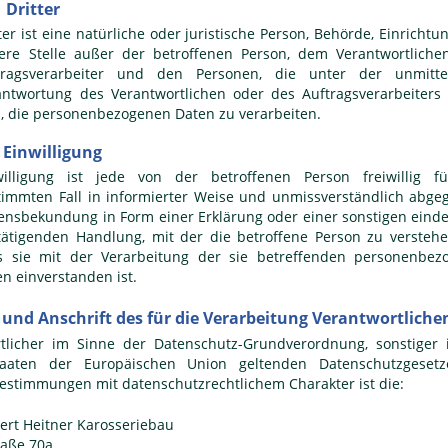
Dritter
ter ist eine natürliche oder juristische Person, Behörde, Einrichtu
ere Stelle außer der betroffenen Person, dem Verantwortliche
tragsverarbeiter und den Personen, die unter der unmitte
antwortung des Verantwortlichen oder des Auftragsverarbeiters
d, die personenbezogenen Daten zu verarbeiten.
Einwilligung
willigung ist jede von der betroffenen Person freiwillig f
timmten Fall in informierter Weise und unmissverständlich abg
lensbekundung in Form einer Erklärung oder einer sonstigen eind
tätigenden Handlung, mit der die betroffene Person zu verstehe
s sie mit der Verarbeitung der sie betreffenden personenbez
n einverstanden ist.
und Anschrift des für die Verarbeitung Verantwortliche
tlicher im Sinne der Datenschutz-Grundverordnung, sonstiger 
staaten der Europäischen Union geltenden Datenschutzgeset
estimmungen mit datenschutzrechtlichem Charakter ist die:
ert Heitner Karosseriebau
raße 70a