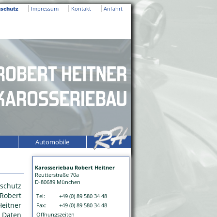
schutz
Impressum
Kontakt
Anfahrt
n
Automobile
Karosseriebau Robert Heitner
Reutterstraße 70a
D-80689 München
schutz
 Robert
Tel:
+49 (0) 89 580 34 48
Heitner
Fax:
+49 (0) 89 580 34 48
 Daten
Öffnungszeiten