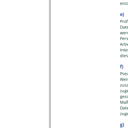
ein
e) 
Pro
Dat
wer
Per
Arb
Int
die
f)
Pse
Wei
zus
zug
ges
Maß
Dat
zug
g) 