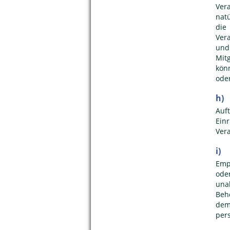
Ver
natü
die
Ver
und
Mit
kön
ode
h) 
Auf
Ein
Vera
i)
Emp
ode
una
Beh
dem
per